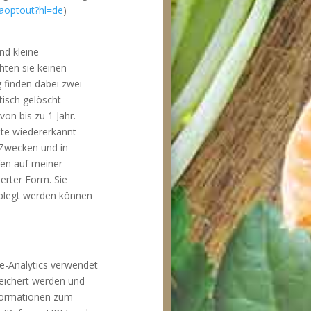
gaoptout?hl=de
)
nd kleine
hten sie keinen
 finden dabei zwei
isch gelöscht
n bis zu 1 Jahr.
ite wiedererkannt
 Zwecken und in
fen auf meiner
erter Form. Sie
ablegt werden können
e-Analytics verwendet
peichert werden und
nformationen zum