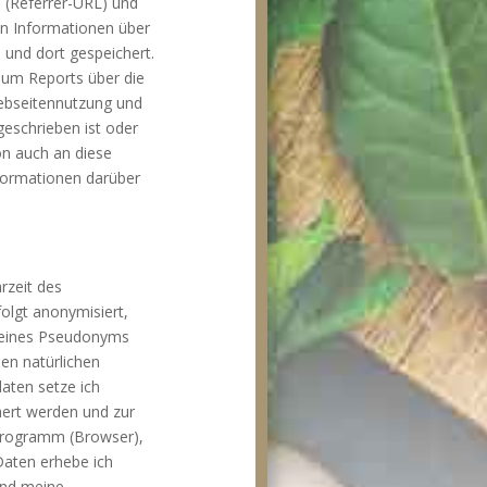
 (Referrer-URL) und
en Informationen über
und dort gespeichert.
 um Reports über die
Webseitennutzung und
geschrieben ist oder
on auch an diese
nformationen darüber
rzeit des
folgt anonymisiert,
ls eines Pseudonyms
en natürlichen
aten setze ich
hert werden und zur
sprogramm (Browser),
Daten erhebe ich
 und meine