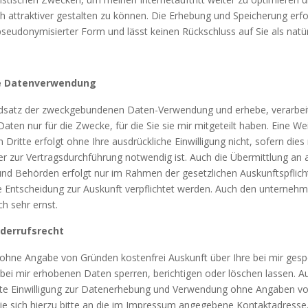
 attraktiver gestalten zu können. Die Erhebung und Speicherung erfol
seudonymisierter Form und lässt keinen Rückschluss auf Sie als natür
 Datenverwendung
dsatz der zweckgebundenen Daten-Verwendung und erhebe, verarbeit
en nur für die Zwecke, für die Sie sie mir mitgeteilt haben. Eine We
Dritte erfolgt ohne Ihre ausdrückliche Einwilligung nicht, sofern dies
er zur Vertragsdurchführung notwendig ist. Auch die Übermittlung an 
n und Behörden erfolgt nur im Rahmen der gesetzlichen Auskunftspflic
he Entscheidung zur Auskunft verpflichtet werden. Auch den unterneh
h sehr ernst.
derrufsrecht
t ohne Angabe von Gründen kostenfrei Auskunft über Ihre bei mir gesp
 bei mir erhobenen Daten sperren, berichtigen oder löschen lassen. 
teilte Einwilligung zur Datenerhebung und Verwendung ohne Angaben 
ie sich hierzu bitte an die im Impressum angegebene Kontaktadresse.