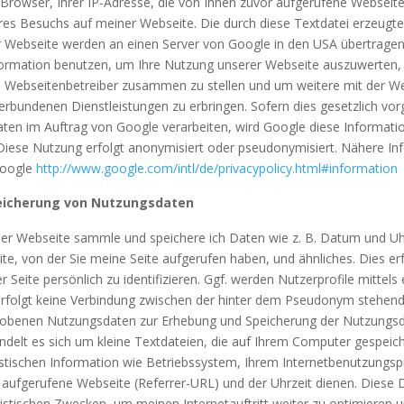
Browser, Ihrer IP-Adresse, die von Ihnen zuvor aufgerufene Webseite
res Besuchs auf meiner Webseite. Die durch diese Textdatei erzeugt
 Webseite werden an einen Server von Google in den USA übertragen 
formation benutzen, um Ihre Nutzung unserer Webseite auszuwerten,
ie Webseitenbetreiber zusammen zu stellen und um weitere mit der 
erbundenen Dienstleistungen zu erbringen. Sofern dies gesetzlich vor
aten im Auftrag von Google verarbeiten, wird Google diese Informati
 Diese Nutzung erfolgt anonymisiert oder pseudonymisiert. Nähere I
 Google
http://www.google.com/intl/de/privacypolicy.html#information
eicherung von Nutzungsdaten
er Webseite sammle und speichere ich Daten wie z. B. Datum und Uh
eite, von der Sie meine Seite aufgerufen haben, und ähnliches. Dies er
 Seite persönlich zu identifizieren. Ggf. werden Nutzerprofile mitte
i erfolgt keine Verbindung zwischen der hinter dem Pseudonym stehend
obenen Nutzungsdaten zur Erhebung und Speicherung der Nutzungsd
ndelt es sich um kleine Textdateien, die auf Ihrem Computer gespeic
istischen Information wie Betriebssystem, Ihrem Internetbenutzung
 aufgerufene Webseite (Referrer-URL) und der Uhrzeit dienen. Diese 
atistischen Zwecken, um meinen Internetauftritt weiter zu optimieren