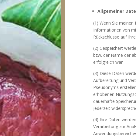
Allgemeiner Dat
(1) Wenn Sie meinen I
Informationen von mir
Rückschlüsse auf Ihre
(2) Gespeichert werde
bzw. der Name der ab
erfolgreich war.
(3) Diese Daten werde
Aufbereitung und Verb
Pseudonyms erstellen
erhobenen Nutzungsdat
dauerhafte Speicheru
jederzeit widersprech
(4) Ihre Daten werden 
Verarbeitung zur Anal
Anwendungsbereiches 