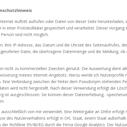
enschutzhinweis
nternet-Auftritt aufrufen oder Daten von dieser Seite herunterladen,
 in einer Protokolldatei gespeichert und verarbeitet. Dieser Vorgang e
 Person sind nicht möglich.
n: Ihre IP-Adresse, das Datum und die Uhrzeit des Seitenaufrufes, di
gerufenen Datei, die übertragene Datenmenge und die Meldung, ob d
n nicht zu kommerziellen Zwecken genutzt. Die Auswertung dient alle
esserung meines Internet-Angebots. Hierzu werde ich Nutzerprofile m
. Eine Verbindung zwischen der hinter dem Pseudonym stehenden Pe
en wird nicht hergestellt. Nach dieser Verwendung erfolgt die Lösch
ng ist ausgeschlossen. Sie können dieser Datenerhebung, -speicherun
en.
ausschließlich von mir verwendet. Eine Weitergabe an Dritte erfolgt ni
yse des Nutzerverhaltens erfolgt in Ort, Staat, einem Staat außerhalb
der Richtlinie 95/46/EG durch die Firma Google Analytics. Der Nutzu